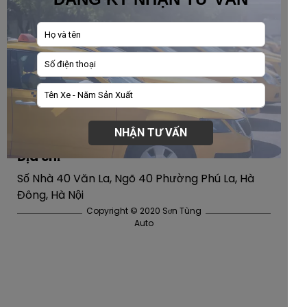
Về chúng tôi
Website
: Vinhcuuauto.com
Hotline:
0868.09.3663
Facebook:
www.facebook.com/Autovinhcuu
NHẬN TƯ VẤN
Địa chỉ
Số Nhà 40 Văn La, Ngõ 40 Phường Phú La, Hà
Đông, Hà Nội
Copyright © 2020 Sơn Tùng
Auto