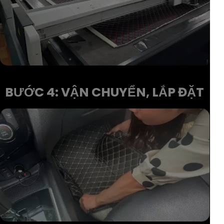
BƯỚC 4: VẬN CHUYỂN, LẮP ĐẶT