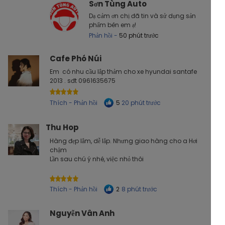
Sơn Tùng Auto
Dạ cảm ơn chị đã tin và sử dụng sản
phẩm bên em ạ!
Phản hồi -
50 phút trước
Cafe Phó Núi
Em có nhu cầu lắp thảm cho xe hyundai santafe
2013 . sđt 0961635675
Thích - Phản hồi 20 phút trước
5
Thu Hop
Hàng đẹp lắm, dễ lắp. Nhưng giao hàng cho a Hơi
chậm
Lần sau chú ý nhé, việc nhỏ thôi
Thích - Phản hồi 8 phút trước
2
Nguyễn Vân Anh